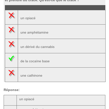
et prendre du crack. Qu'est-ce que le crack ?
un opiacé
une amphétamine
un dérivé du cannabis
de la cocaïne base
une cathinone
Réponse:
un opiacé