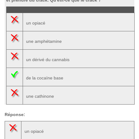
et prendre du crack. Qu'est-ce que le crack ?
un opiacé
une amphétamine
un dérivé du cannabis
de la cocaïne base
une cathinone
Réponse:
un opiacé