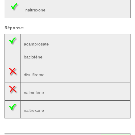
naltrexone
Réponse:
acamprosate
baclofène
disulfirame
nalmefène
naltrexone